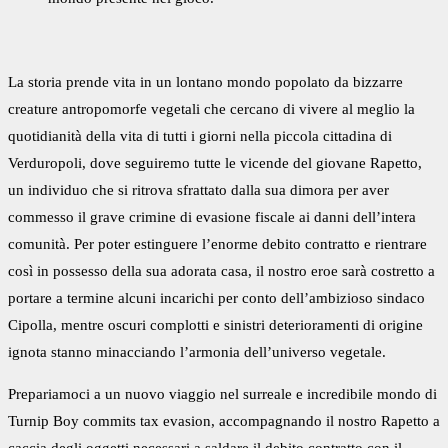
La storia prende vita in un lontano mondo popolato da bizzarre
creature antropomorfe vegetali che cercano di vivere al meglio la
quotidianità della vita di tutti i giorni nella piccola cittadina di
Verduropoli, dove seguiremo tutte le vicende del giovane Rapetto,
un individuo che si ritrova sfrattato dalla sua dimora per aver
commesso il grave crimine di evasione fiscale ai danni dell’intera
comunità. Per poter estinguere l’enorme debito contratto e rientrare
così in possesso della sua adorata casa, il nostro eroe sarà costretto a
portare a termine alcuni incarichi per conto dell’ambizioso sindaco
Cipolla, mentre oscuri complotti e sinistri deterioramenti di origine
ignota stanno minacciando l’armonia dell’universo vegetale.
Prepariamoci a un nuovo viaggio nel surreale e incredibile mondo di
Turnip Boy commits tax evasion, accompagnando il nostro Rapetto a
caccia degli oggetti necessari a saldare il debito contratto con il