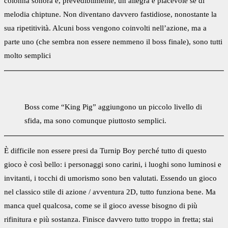
colonna sonora è, prevedibilmente, un allegra e piacevole se di
melodia chiptune. Non diventano davvero fastidiose, nonostante la
sua ripetitività. Alcuni boss vengono coinvolti nell’azione, ma a
parte uno (che sembra non essere nemmeno il boss finale), sono tutti
molto semplici
Boss come “King Pig” aggiungono un piccolo livello di
sfida, ma sono comunque piuttosto semplici.
È difficile non essere presi da Turnip Boy perché tutto di questo
gioco è così bello: i personaggi sono carini, i luoghi sono luminosi e
invitanti, i tocchi di umorismo sono ben valutati. Essendo un gioco
nel classico stile di azione / avventura 2D, tutto funziona bene. Ma
manca quel qualcosa, come se il gioco avesse bisogno di più
rifinitura e più sostanza. Finisce davvero tutto troppo in fretta; stai