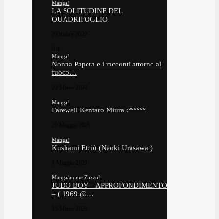
Manga!
LA SOLITUDINE DEL
QUADRIFOGLIO
2 Ottobre 2022
9.0
Manga!
Nonna Papera e i racconti attorno al
fuoco…
22 Marzo 2022
Manga!
Farewell Kentaro Miura :°°°°°°
20 Maggio 2021
Manga!
Kushami Etciù (Naoki Urasawa )
1 Maggio 2021
Manga/anime Zozzo!
JUDO BOY – APPROFONDIMENTO
– ( 1969 @…
15 Marzo 2025