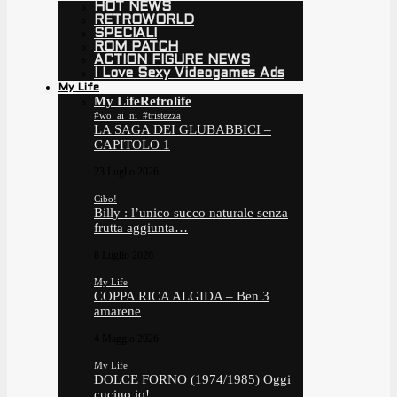
HOT NEWS
RETROWORLD
SPECIALI
ROM PATCH
ACTION FIGURE NEWS
I Love Sexy Videogames Ads
My Life
My Life
Retrolife
#wo_ai_ni_#tristezza
LA SAGA DEI GLUBABBICI –
CAPITOLO 1
23 Luglio 2026
Cibo!
Billy : l’unico succo naturale senza
frutta aggiunta…
8 Luglio 2026
My Life
COPPA RICA ALGIDA – Ben 3
amarene
4 Maggio 2026
My Life
DOLCE FORNO (1974/1985) Oggi
cucino io!