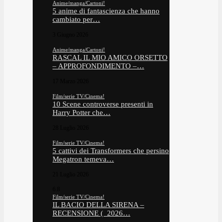
Anime/manga/Cartoni!
5 anime di fantascienza che hanno
cambiato per…
3 Giugno 2026
Anime/manga/Cartoni!
RASCAL IL MIO AMICO ORSETTO
– APPROFONDIMENTO –…
17 Marzo 2026
Film/serie TV/Cinema!
10 Scene controverse presenti in
Harry Potter che…
28 Luglio 2026
Film/serie TV/Cinema!
5 cattivi dei Transformers che persino
Megatron temeva…
21 Luglio 2026
6.8
Film/serie TV/Cinema!
IL BACIO DELLA SIRENA –
RECENSIONE ( 2026…