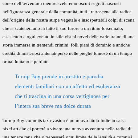
corso dell’avventura mentre sveleremo oscuri segreti nascosti
nell’ignoranza generale della comunità, tutti i retroscena alla radice
dell’origine della nostra stirpe vegetale e insospettabili colpi di scena
che si scateneranno in tutto il suo furore a un ritmo forsennato,
assistendo a ogni evento in stile visual novel delle varie trame di una
storia immersa in tremendi crimini, folli piani di dominio e antiche
eredità di misteriosi antenati perse nelle pieghe fumose di un tempo
ormai lontano e perduto
Turnip Boy prende in prestito e parodia
elementi familiari con un affetto ed esuberanza
che ti trascina in una corsa vertiginosa per
l’intera sua breve ma dolce durata
Turnip Boy commits tax evasion è un nuovo titolo Indie in salsa
pixel art che ci porterà a vivere una nuova avventura nelle radici di
una tenace rapa che oltrepasserà ogni limite della legalità e compirà