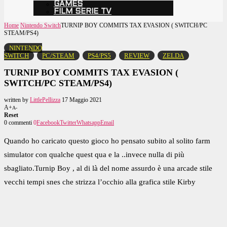
GAMES
FILM SERIE TV
Home
Nintendo Switch
TURNIP BOY COMMITS TAX EVASION ( SWITCH/PC
STEAM/PS4)
NINTENDO
SWITCH
PC/STEAM
PS4/PS5
REVIEW
ZELDA
TURNIP BOY COMMITS TAX EVASION (
SWITCH/PC STEAM/PS4)
written by
LittlePellizza
17 Maggio 2021
A+
A-
Reset
0 commenti
0
Facebook
Twitter
Whatsapp
Email
Quando ho caricato questo gioco ho pensato subito al solito farm
simulator con qualche quest qua e la ..invece nulla di più
sbagliato.Turnip Boy , al di là del nome assurdo è una arcade stile
vecchi tempi snes che strizza l’occhio alla grafica stile Kirby