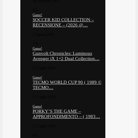
18 Dicembre 2025
6.5
Game!
SOCCER KID COLLECTION –
RECENSIONE – (2026 @…
2 Agosto 2026
7.0
Game!
Gunvolt Chronicles: Luminous
Avenger iX 1+2 Dual Collection…
22 Luglio 2026
Game!
TECMO WORLD CUP 90 ( 1989 ©
TECMO…
15 Luglio 2026
Game!
PORKY’S THE GAME –
APPROFONDIMENTO – ( 1983…
12 Luglio 2026
6.8