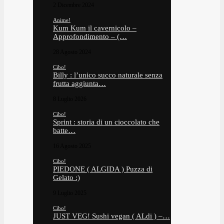
2 Dicembre 2024
Anime!
Kum Kum il cavernicolo –
Approfondimento – (…
28 Agosto 2024
Cibo!
Billy : l’unico succo naturale senza
frutta aggiunta…
8 Luglio 2026
Cibo!
Sprint : storia di un cioccolato che
batte…
16 Agosto 2025
Cibo!
PIEDONE ( ALGIDA ) Puzza di
Gelato :)
9 Luglio 2025
Cibo!
JUST VEG! Sushi vegan ( ALdi ) –…