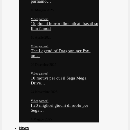
parliamo…
10 Maggio 2025
Videogamez!
15 giochi horror dimenticati basati su
film famosi
10 Aprile 2026
Videogamez!
The Legend of Dragoon per Psx ,
un…
26 Dicembre 2025
Videogamez!
10 motivi per cui il Sega Mega
Drive…
24 Novembre 2025
Videogamez!
I 20 migliori giochi di ruolo per
Sega…
4 Maggio 2025
News