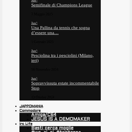
Jun^
Semifinale di Champions League
7 Maggio 2025
Jun^
Una Pallina da tennis che sogna
d’essere una…
1 Gennaio 2025
Jun^
Pesciolina tra i pesciolini (Milano,
ieri)
16 Novembre 2024
Jun^
Sopravvissuta estate incommentabile
Stop
13 Ottobre 2024
JAPPOMANIA
Commodore
Amiga/C64
JESUS IS A DEMOMAKER
Irc Life
Basti cerca moglie