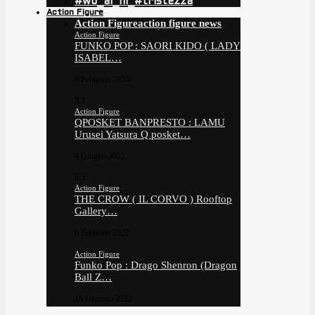
#wo_ai_ni_#tristezza
Action Figure
Action Figure
action figure news
Action Figure
FUNKO POP : SAORI KIDO ( LADY
ISABEL…
6 Febbraio 2024
9.3
Action Figure
QPOSKET BANPRESTO : LAMU
Urusei Yatsura Q posket…
4 Giugno 2022
9.3
Action Figure
THE CROW ( IL CORVO ) Rooftop
Gallery…
6 Febbraio 2022
Action Figure
Funko Pop : Drago Shenron (Dragon
Ball Z…
16 Gennaio 2022