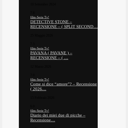
10 Settembre 2024
7.8
film-Serie Tv!
DETECTIVE STONE –
RECENSIONE – ( SPLIT SECOND…
25 Maggio 2026
7.3
film-Serie Tv!
PAVANA ( PAVANE ) –
RECENSIONE – ( …
12 Marzo 2026
7.0
film-Serie Tv!
Come si dice “amore”? – Recensione
( 2026…
15 Febbraio 2026
6.0
film-Serie Tv!
Diario dei miei due di picche –
Recensione…