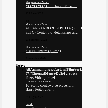
Manga/anime Zozzo!
YO YO YO ( Omocha no Yo Yo…
16 Marzo 2022
8.3
Manga/anime Zozzo!
ALLARGANDO & STRETTA (YUKI
SETO) Contenuto vietatissimo ai…
23 Settembre 2021
Manga/anime Zozzo!
SUPER HxEros (J-Pop)
4 Settembre 2020
Delirio
All
Anime/manga/Cartoni!
Film/serie
TV/Cinema!
Meme/Deliri a ruota
libera
Videogamez!
Film/serie TV/Cinema!
10 Scene controverse presenti in
Harry Potter che…
28 Luglio 2026
Delirio