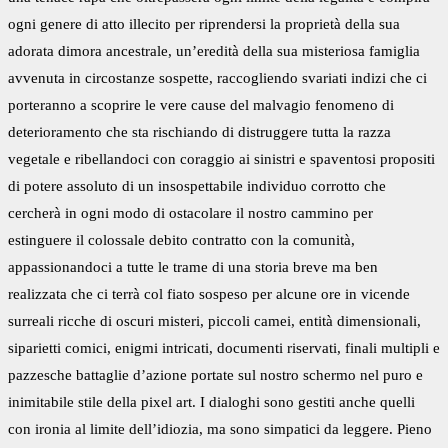
ogni genere di atto illecito per riprendersi la proprietà della sua
adorata dimora ancestrale, un’eredità della sua misteriosa famiglia
avvenuta in circostanze sospette, raccogliendo svariati indizi che ci
porteranno a scoprire le vere cause del malvagio fenomeno di
deterioramento che sta rischiando di distruggere tutta la razza
vegetale e ribellandoci con coraggio ai sinistri e spaventosi propositi
di potere assoluto di un insospettabile individuo corrotto che
cercherà in ogni modo di ostacolare il nostro cammino per
estinguere il colossale debito contratto con la comunità,
appassionandoci a tutte le trame di una storia breve ma ben
realizzata che ci terrà col fiato sospeso per alcune ore in vicende
surreali ricche di oscuri misteri, piccoli camei, entità dimensionali,
siparietti comici, enigmi intricati, documenti riservati, finali multipli e
pazzesche battaglie d’azione portate sul nostro schermo nel puro e
inimitabile stile della pixel art. I dialoghi sono gestiti anche quelli
con ironia al limite dell’idiozia, ma sono simpatici da leggere. Pieno