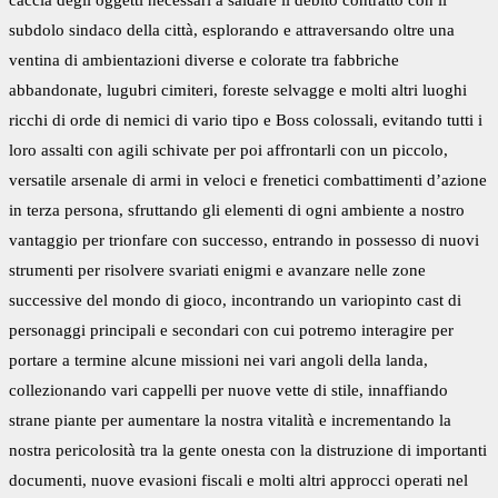
subdolo sindaco della città, esplorando e attraversando oltre una
ventina di ambientazioni diverse e colorate tra fabbriche
abbandonate, lugubri cimiteri, foreste selvagge e molti altri luoghi
ricchi di orde di nemici di vario tipo e Boss colossali, evitando tutti i
loro assalti con agili schivate per poi affrontarli con un piccolo,
versatile arsenale di armi in veloci e frenetici combattimenti d’azione
in terza persona, sfruttando gli elementi di ogni ambiente a nostro
vantaggio per trionfare con successo, entrando in possesso di nuovi
strumenti per risolvere svariati enigmi e avanzare nelle zone
successive del mondo di gioco, incontrando un variopinto cast di
personaggi principali e secondari con cui potremo interagire per
portare a termine alcune missioni nei vari angoli della landa,
collezionando vari cappelli per nuove vette di stile, innaffiando
strane piante per aumentare la nostra vitalità e incrementando la
nostra pericolosità tra la gente onesta con la distruzione di importanti
documenti, nuove evasioni fiscali e molti altri approcci operati nel