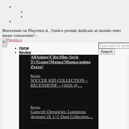
CONTACT ME ^_^
YOUTUBE OFFICIAL PAGE
CONTACT ME
OFFRIMI UN CAFFE!
Benvenuto su Playretro.it , l'unico portale dedicato al mondo retro
meno conosciuto! -
Home
Search
Review
All
Anime!
Cibo!
film-Serie
Tv!
Game!
Manga!
Manga/anime
Zozzo!
6.5
Review
SOCCER KID COLLECTION –
RECENSIONE – (2026 @…
2 Agosto 2026
7.0
Review
Gunvolt Chronicles: Luminous
Avenger iX 1+2 Dual Collection…
22 Luglio 2026