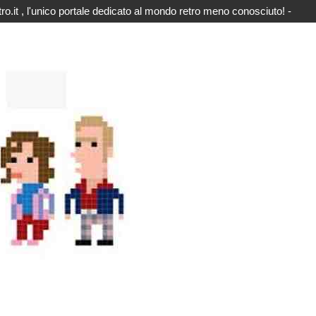
o.it , l'unico portale dedicato al mondo retro meno conosciuto! -