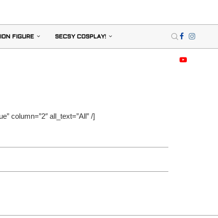
ION FIGURE
SECSY COSPLAY!
” column=”2″ all_text=”All” /]