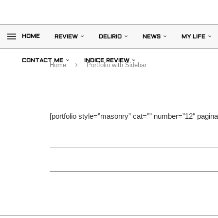
HOME
REVIEW
DELIRIO
NEWS
MY LIFE
CONTACT ME
INDICE REVIEW
Home
Portfolio with Sidebar
[portfolio style=”masonry” cat=”” number=”12″ pagina