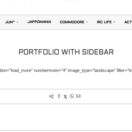
JAPPOMANIA
JUN^
COMMODORE
IRC LIFE
ACT
PORTFOLIO WITH SIDEBAR
tion=”load_more” numbermore=”4″ image_type=”landscape” filter=”true