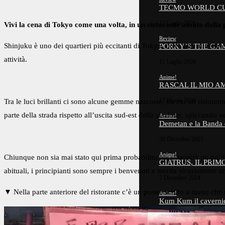
TECMO WORLD CUP
15 Luglio 2026
Vivi la cena di Tokyo come una volta, in un ristorante amato dalla g
Review
Shinjuku è uno dei quartieri più eccitanti di Tokyo, dove luci al neon e
PORKY’S THE GAM
attività.
12 Luglio 2026
Anime!
RASCAL IL MIO 
17 Marzo 2026
Tra le luci brillanti ci sono alcune gemme nascoste, tra cui un ristoran
parte della strada rispetto all’uscita sud-est della stazione, spiccando s
Anime!
Demetan e la Banda
30 Dicembre 2025
Anime!
Chiunque non sia mai stato qui prima probabilmente si sentirà un po’ ins
GIATRUS, IL PRI
abituali, i principianti sono sempre i benvenuti e merita sicuramente un
2 Dicembre 2024
▼ Nella parte anteriore del ristorante c’è un poster scritto a mano che 
Anime!
Kum Kum il caverni
28 Agosto 2024