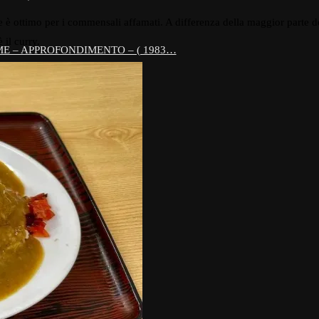
è ottimo per i commensali affamati. A differenza della maggior parte dei r
 il curry.
E – APPROFONDIMENTO – ( 1983…
EL QUADRIFOGLIO
conti attorno al fuoco…
ra :°°°°°°
i Urasawa )