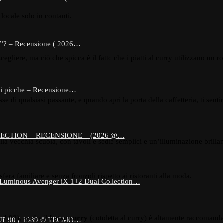
locale solo in contanti.
e”? – Recensione ( 2026…
scegliere, ma ciò che spicca è il fatto che i piatti al curry utilizzano un
 di picche – Recensione…
eresse di qualsiasi passante, e quando apri la porta della caffetteria, ti s
ECTION – RECENSIONE – (2026 @…
lla vecchia scuola, con tavoli e sedie semplici e un’illuminazione brillan
fera familiare e senza fronzoli rispetto ai ristoranti alla moda.
 Luminous Avenger iX 1+2 Dual Collection…
 4,98), anche il
katsu curry
(cotoletta al curry) è altamente raccomanda
 90 ( 1989 © TECMO…