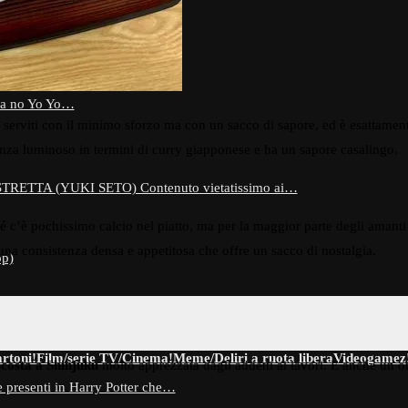
OFONDIMENTO – ( 1969 @…
a no Yo Yo…
o serviti con il minimo sforzo ma con un sacco di sapore, ed è esattamen
anza luminoso in termini di curry giapponese e ha un sapore casalingo.
ETTA (YUKI SETO) Contenuto vietatissimo ai…
c’è pochissimo calcio nel piatto, ma per la maggior parte degli amanti 
 una consistenza densa e appetitosa che offre un sacco di nostalgia.
p)
rtoni!
Film/serie TV/Cinema!
Meme/Deliri a ruota libera
Videogamez
costa a Shinjuku
molto apprezzata dagli addetti ai lavori. È anche un ot
 presenti in Harry Potter che…