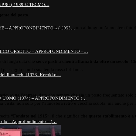
 90 ( 1989 © TECMO…
ente del posto.
 cartelloni pubblicitari giganti conferiscono al luogo un’atmosfera futuri
E – APPROFONDIMENTO – ( 1983…
AMICO ORSETTO – APPROFONDIMENTO –…
te di lunga data che
serve pasti a clienti affamati da oltre un secolo
. C
ul paesaggio con la sua tenda rossa brillante.
 dei Ranocchi (1973- Kerokko…
icuro nell’entrare, dato che sembra che sia un posto frequentato solo dal
MO UOMO (1974) – APPROFONDIMENTO (…
a visita, non solo per l’atmosfera retrò e vecchia scuola, ma anche per il
recita “
Fondato nel 1915
“, il che significa che
questo stabilimento è a
colo – Approfondimento – (…