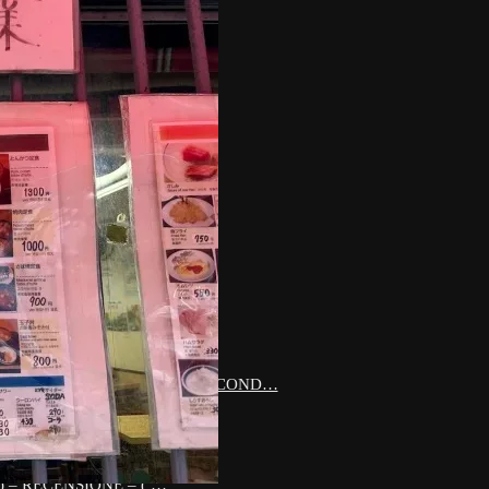
 naturale senza frutta aggiunta…
 cioccolato che batte…
 Puzza di Gelato :)
gan ( ALdi ) –…
 – RECENSIONE – ( SPLIT SECOND…
) – RECENSIONE – ( …