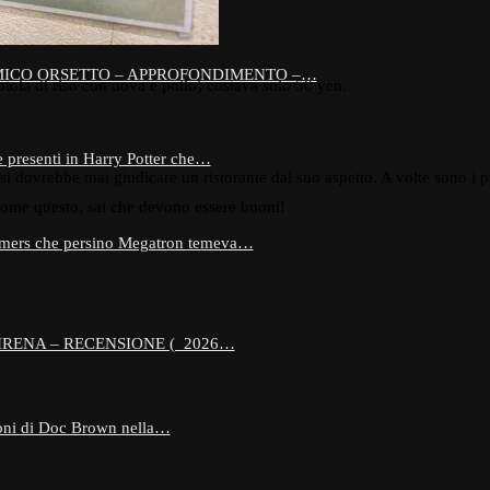
AMICO ORSETTO – APPROFONDIMENTO –…
tola di riso con uova e pollo) costava solo 50 yen.
 presenti in Harry Potter che…
i dovrebbe mai giudicare un ristorante dal suo aspetto. A volte sono i p
come questo, sai che devono essere buoni!
formers che persino Megatron temeva…
SIRENA – RECENSIONE ( 2026…
ioni di Doc Brown nella…