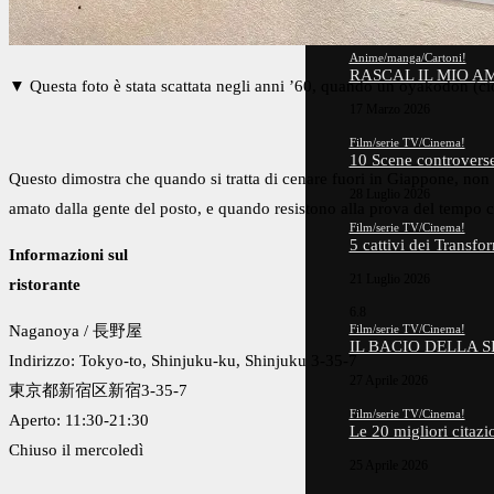
3 Giugno 2026
Anime/manga/Cartoni!
RASCAL IL MIO 
▼ Questa foto è stata scattata negli anni ’60, quando un oyakodon (cio
17 Marzo 2026
Film/serie TV/Cinema!
10 Scene controverse
Questo dimostra che quando si tratta di cenare fuori in Giappone, non s
28 Luglio 2026
amato dalla gente del posto, e quando resistono alla prova del tempo 
Film/serie TV/Cinema!
5 cattivi dei Trans
Informazioni sul
21 Luglio 2026
ristorante
6.8
Naganoya / 長野屋
Film/serie TV/Cinema!
IL BACIO DELLA 
Indirizzo: Tokyo-to, Shinjuku-ku, Shinjuku 3-35-7
27 Aprile 2026
東京都新宿区新宿3-35-7
Film/serie TV/Cinema!
Aperto: 11:30-21:30
Le 20 migliori citaz
Chiuso il mercoledì
25 Aprile 2026