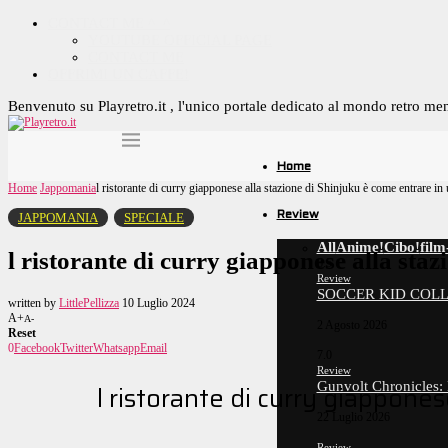
CONTACT ME ^_^
YOUTUBE OFFICIAL PAGE
CONTACT ME
OFFRIMI UN CAFFE!
Benvenuto su Playretro.it , l'unico portale dedicato al mondo retro me
Home
Home
Jappomania
l ristorante di curry giapponese alla stazione di Shinjuku è come entrare i
Review
JAPPOMANIA
SPECIALE
All
Anime!
Cibo!
film
l ristorante di curry giapponese alla st
6.5
Review
SOCCER KID COLL
written by
LittlePellizza
10 Luglio 2024
A+
A-
2 Agosto 2026
Reset
0
Facebook
Twitter
Whatsapp
Email
7.0
Review
Gunvolt Chronicles:
l ristorante di curry giappone
22 Luglio 2026
Review