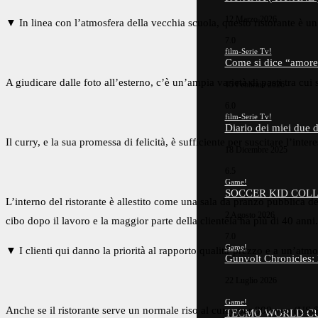
12 Marzo 2026
▼ In linea con l’atmosfera della vecchia scuola, questo ristorante è un 
7.0
film-Serie Tv!
Come si dice “amor
A giudicare dalle foto all’esterno, c’è un’ampia varietà di pasti tra cui 
15 Febbraio 2026
6.0
film-Serie Tv!
Diario dei miei due
Il curry, e la sua promessa di felicità, è sufficiente per suscitare l’int
18 Dicembre 2025
6.5
Game!
SOCCER KID COLL
L’interno del ristorante è allestito come una sala da pranzo pubblica de
2 Agosto 2026
cibo dopo il lavoro e la maggior parte della clientela ha più di 40 anni.
7.0
Game!
▼ I clienti qui danno la priorità al rapporto qualità-prezzo e a un’atmos
Gunvolt Chronicles:
22 Luglio 2026
Game!
Anche se il ristorante serve un normale riso al curry per 800 yen (US $
TECMO WORLD CUP