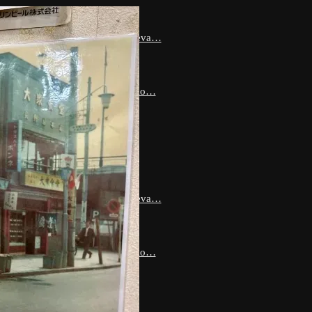
formers che persino Megatron temeva…
OR ANIME SUL CALCIO ? Diamo…
enza che hanno cambiato per…
formers che persino Megatron temeva…
OR ANIME SUL CALCIO ? Diamo…
enza che hanno cambiato per…