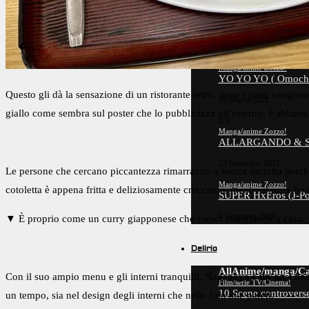
Manga/anime Zozzo!
JUDO BOY – APPR
15 Marzo 2025
Manga/anime Zozzo!
YO YO YO ( Omoch
Questo gli dà la sensazione di un ristorante retrò, dove i pasti vengon
16 Marzo 2022
giallo come sembra sul poster che lo pubblicizza all’esterno, è abbast
8.3
Manga/anime Zozzo!
ALLARGANDO & STR
23 Settembre 2021
Le persone che cercano piccantezza rimarranno a bocca asciutta perché 
Manga/anime Zozzo!
cotoletta è appena fritta e deliziosamente croccante, mentre il roux ha
SUPER HxEros (J-Po
4 Settembre 2020
▼ È proprio come un curry giapponese che cresci mangiando a casa.
Delirio
All
Anime/manga/Ca
Con il suo ampio menu e gli interni tranquilli, Naganoya è
un’oasi nas
Film/serie TV/Cinema!
10 Scene controverse
un tempo, sia nel design degli interni che nelle foto alle pareti.