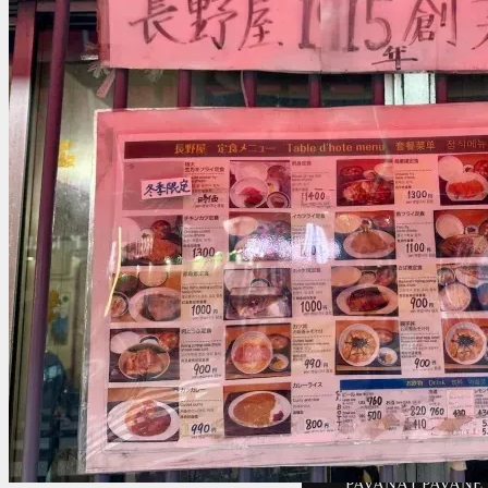
Cibo!
Billy : l’unico succo
8 Luglio 2026
Cibo!
Sprint : storia di un
16 Agosto 2025
Cibo!
PIEDONE ( ALGIDA )
9 Luglio 2025
Cibo!
JUST VEG! Sushi ve
10 Settembre 2024
7.8
film-Serie Tv!
DETECTIVE STONE
25 Maggio 2026
7.3
film-Serie Tv!
PAVANA ( PAVANE 