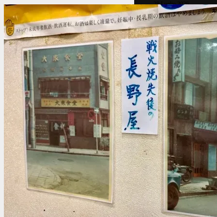
28 Luglio 2026
Delirio
5 cattivi dei Trans
21 Luglio 2026
Delirio
QUALE’ IL MIGLI
11 Giugno 2026
Delirio
5 anime di fantasci
3 Giugno 2026
Anime/manga/Cartoni!
5 cattivi dei Trans
21 Luglio 2026
Anime/manga/Cartoni!
QUALE’ IL MIGLI
11 Giugno 2026
Anime/manga/Cartoni!
5 anime di fantasci