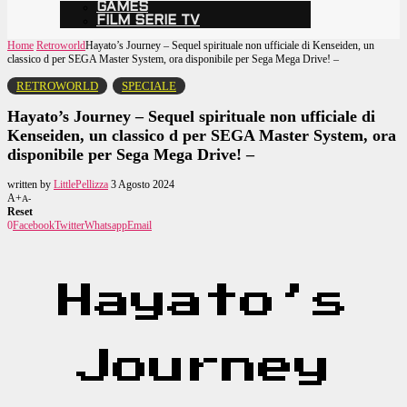
GAMES
FILM SERIE TV
Home
Retroworld
Hayato’s Journey – Sequel spirituale non ufficiale di Kenseiden, un
classico d per SEGA Master System, ora disponibile per Sega Mega Drive! –
RETROWORLD
SPECIALE
Hayato’s Journey – Sequel spirituale non ufficiale di
Kenseiden, un classico d per SEGA Master System, ora
disponibile per Sega Mega Drive! –
written by
LittlePellizza
3 Agosto 2024
A+
A-
Reset
0
Facebook
Twitter
Whatsapp
Email
Hayato’s
Journey