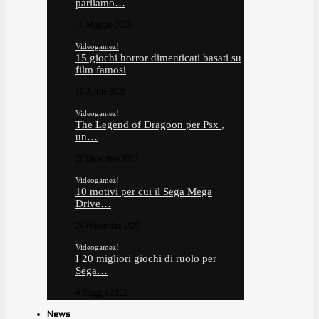
parliamo…
10 Maggio 2025
Videogamez!
15 giochi horror dimenticati basati su
film famosi
10 Aprile 2026
Videogamez!
The Legend of Dragoon per Psx ,
un…
26 Dicembre 2025
Videogamez!
10 motivi per cui il Sega Mega
Drive…
24 Novembre 2025
Videogamez!
I 20 migliori giochi di ruolo per
Sega…
4 Maggio 2025
News