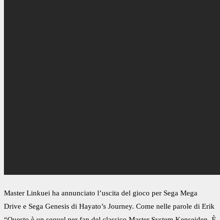
Master Linkuei ha annunciato l’uscita del gioco per Sega Mega
Drive e Sega Genesis di Hayato’s Journey. Come nelle parole di Erik
“Questo è un sequel per fan del classico Master System Kenseiden. È