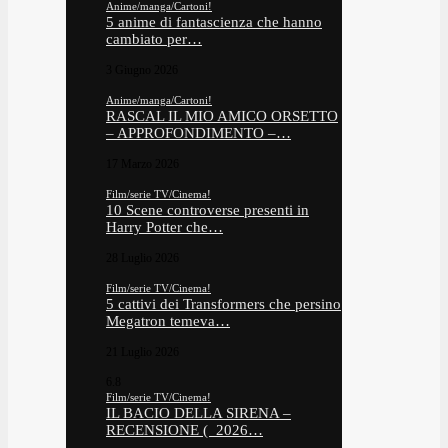
Anime/manga/Cartoni!
5 anime di fantascienza che hanno
cambiato per…
3 Giugno 2026
Anime/manga/Cartoni!
RASCAL IL MIO AMICO ORSETTO
– APPROFONDIMENTO –…
17 Marzo 2026
Film/serie TV/Cinema!
10 Scene controverse presenti in
Harry Potter che…
28 Luglio 2026
Film/serie TV/Cinema!
5 cattivi dei Transformers che persino
Megatron temeva…
21 Luglio 2026
6.8
Film/serie TV/Cinema!
IL BACIO DELLA SIRENA –
RECENSIONE ( 2026…