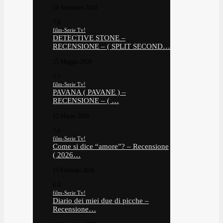
10 Settembre 2024
7.8
film-Serie Tv!
DETECTIVE STONE –
RECENSIONE – ( SPLIT SECOND…
25 Maggio 2026
7.3
film-Serie Tv!
PAVANA ( PAVANE ) –
RECENSIONE – ( …
12 Marzo 2026
7.0
film-Serie Tv!
Come si dice “amore”? – Recensione
( 2026…
15 Febbraio 2026
6.0
film-Serie Tv!
Diario dei miei due di picche –
Recensione…