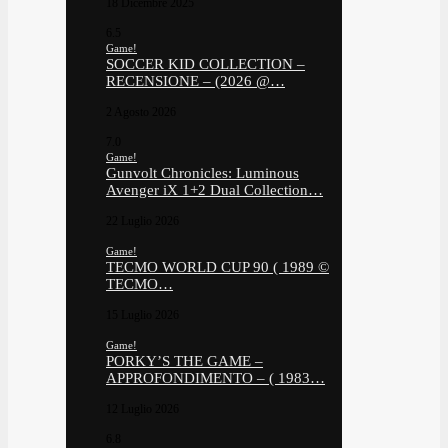
18 Dicembre 2025
6.5
Game!
SOCCER KID COLLECTION –
RECENSIONE – (2026 @…
2 Agosto 2026
7.0
Game!
Gunvolt Chronicles: Luminous
Avenger iX 1+2 Dual Collection…
22 Luglio 2026
Game!
TECMO WORLD CUP 90 ( 1989 ©
TECMO…
15 Luglio 2026
Game!
PORKY’S THE GAME –
APPROFONDIMENTO – ( 1983…
12 Luglio 2026
6.8