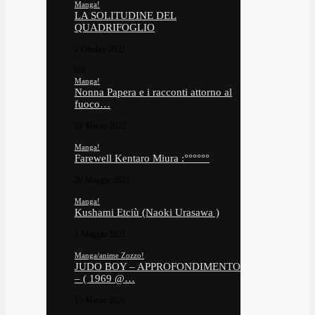
Manga!
LA SOLITUDINE DEL
QUADRIFOGLIO
2 Ottobre 2022
9.0
Manga!
Nonna Papera e i racconti attorno al
fuoco…
22 Marzo 2022
Manga!
Farewell Kentaro Miura :°°°°°°
20 Maggio 2021
Manga!
Kushami Etciù (Naoki Urasawa )
1 Maggio 2021
Manga/anime Zozzo!
JUDO BOY – APPROFONDIMENTO
– ( 1969 @…
15 Marzo 2025