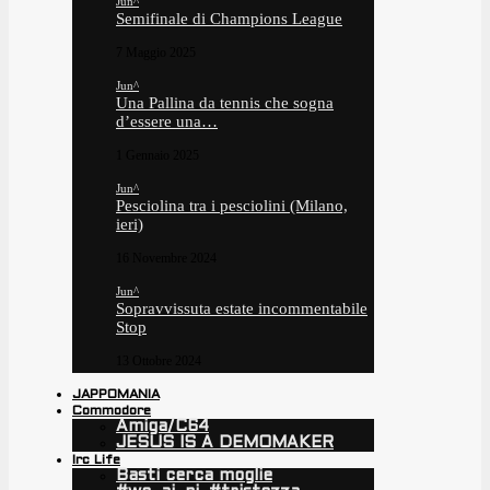
Jun^
Semifinale di Champions League
7 Maggio 2025
Jun^
Una Pallina da tennis che sogna
d’essere una…
1 Gennaio 2025
Jun^
Pesciolina tra i pesciolini (Milano,
ieri)
16 Novembre 2024
Jun^
Sopravvissuta estate incommentabile
Stop
13 Ottobre 2024
JAPPOMANIA
Commodore
Amiga/C64
JESUS IS A DEMOMAKER
Irc Life
Basti cerca moglie