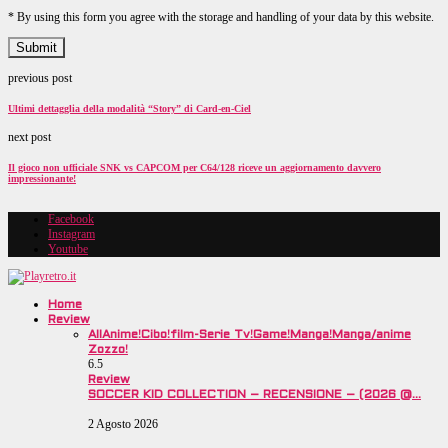
* By using this form you agree with the storage and handling of your data by this website.
previous post
Ultimi dettagglia della modalità “Story” di Card-en-Ciel
next post
Il gioco non ufficiale SNK vs CAPCOM per C64/128 riceve un aggiornamento davvero
impressionante!
Facebook
Instagram
Youtube
Home
Review
All
Anime!
Cibo!
film-Serie Tv!
Game!
Manga!
Manga/anime
Zozzo!
6.5
Review
SOCCER KID COLLECTION – RECENSIONE – (2026 @…
2 Agosto 2026