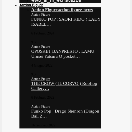
#wo_ai_ni_#tristezza
Action Figure
Action Figure
action figure news
Action Figure
FUNKO POP : SAORI KIDO ( LADY
ISABEL…
6 Febbraio 2024
9.3
Action Figure
QPOSKET BANPRESTO : LAMU
Urusei Yatsura Q posket…
4 Giugno 2022
9.3
Action Figure
THE CROW ( IL CORVO ) Rooftop
Gallery…
6 Febbraio 2022
Action Figure
Funko Pop : Drago Shenron (Dragon
Ball Z…
16 Gennaio 2022