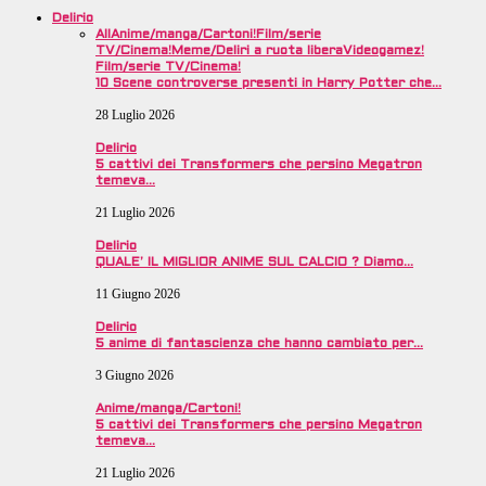
Delirio
All
Anime/manga/Cartoni!
Film/serie
TV/Cinema!
Meme/Deliri a ruota libera
Videogamez!
Film/serie TV/Cinema!
10 Scene controverse presenti in Harry Potter che…
28 Luglio 2026
Delirio
5 cattivi dei Transformers che persino Megatron
temeva…
21 Luglio 2026
Delirio
QUALE’ IL MIGLIOR ANIME SUL CALCIO ? Diamo…
11 Giugno 2026
Delirio
5 anime di fantascienza che hanno cambiato per…
3 Giugno 2026
Anime/manga/Cartoni!
5 cattivi dei Transformers che persino Megatron
temeva…
21 Luglio 2026