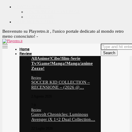
CONTACT ME ^_^
YOUTUBE OFFICIAL PAGE
CONTACT ME
OFFRIMI UN CAFFE!
Benvenuto su Playretro.it , l'unico portale dedicato al mondo retro
meno conosciuto! -
Home
Search
Review
All
Anime!
Cibo!
film-Serie
Tv!
Game!
Manga!
Manga/anime
Zozzo!
6.5
Review
SOCCER KID COLLECTION –
RECENSIONE – (2026 @…
2 Agosto 2026
7.0
Review
Gunvolt Chronicles: Luminous
Avenger iX 1+2 Dual Collection…
22 Luglio 2026