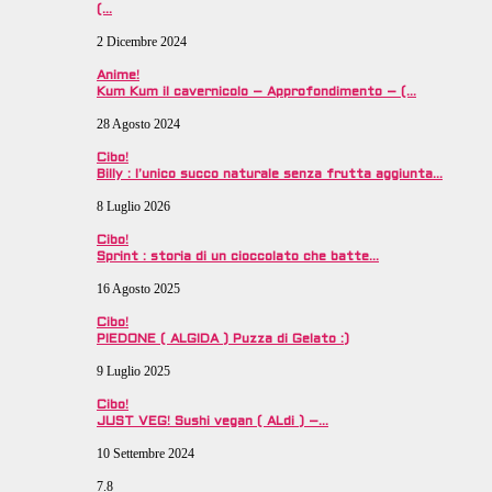
(…
2 Dicembre 2024
Anime!
Kum Kum il cavernicolo – Approfondimento – (…
28 Agosto 2024
Cibo!
Billy : l’unico succo naturale senza frutta aggiunta…
8 Luglio 2026
Cibo!
Sprint : storia di un cioccolato che batte…
16 Agosto 2025
Cibo!
PIEDONE ( ALGIDA ) Puzza di Gelato :)
9 Luglio 2025
Cibo!
JUST VEG! Sushi vegan ( ALdi ) –…
10 Settembre 2024
7.8