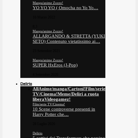
Manga/anime Zozzo!
YO YO YO ( Omocha no Yo Yo…
16 Marzo 2022
8.3
Manga/anime Zozzo!
ALLARGANDO & STRETTA (YUKI
SETO) Contenuto vietatissimo ai…
23 Settembre 2021
Manga/anime Zozzo!
SUPER HxEros (J-Pop)
4 Settembre 2020
Delirio
All
Anime/manga/Cartoni!
Film/serie
TV/Cinema!
Meme/Deliri a ruota
libera
Videogamez!
Film/serie TV/Cinema!
10 Scene controverse presenti in
Harry Potter che…
28 Luglio 2026
Delirio