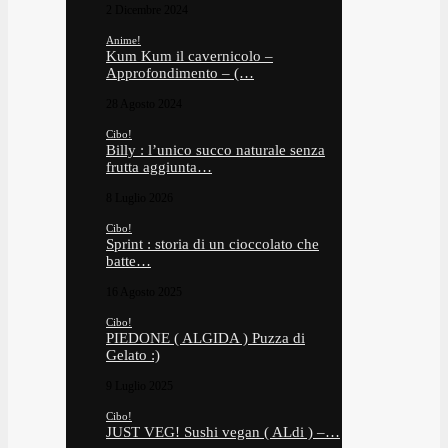
2 Dicembre 2024
Anime!
Kum Kum il cavernicolo –
Approfondimento – (…
28 Agosto 2024
Cibo!
Billy : l’unico succo naturale senza
frutta aggiunta…
8 Luglio 2026
Cibo!
Sprint : storia di un cioccolato che
batte…
16 Agosto 2025
Cibo!
PIEDONE ( ALGIDA ) Puzza di
Gelato :)
9 Luglio 2025
Cibo!
JUST VEG! Sushi vegan ( ALdi ) –…