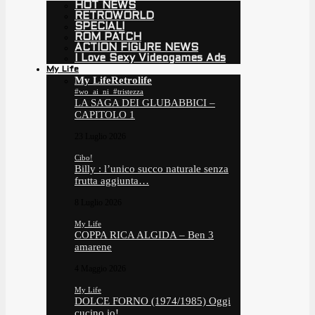
HOT NEWS
RETROWORLD
SPECIALI
ROM PATCH
ACTION FIGURE NEWS
I Love Sexy Videogames Ads
My Life
My Life
Retrolife
#wo_ai_ni_#tristezza
LA SAGA DEI GLUBABBICI –
CAPITOLO 1
23 Luglio 2026
Cibo!
Billy : l’unico succo naturale senza
frutta aggiunta…
8 Luglio 2026
My Life
COPPA RICA ALGIDA – Ben 3
amarene
4 Maggio 2026
My Life
DOLCE FORNO (1974/1985) Oggi
cucino io!