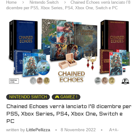
Home
Nintendo Switch
Chained Echoes verrà lanciato l’8
dicembre per PS5, Xbox Series, PS4, Xbox One, Switch e PC
NINTENDO SWITCH
🎮 GAMEZ !
Chained Echoes verrà lanciato l’8 dicembre per
PS5, Xbox Series, PS4, Xbox One, Switch e
PC
written by
LittlePellizza
8 Novembre 2022
A+
A-