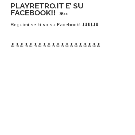
PLAYRETRO.IT E’ SU
FACEBOOK!!
👾👀
Seguimi se ti va su Facebook! ⬇️⬇️⬇️⬇️⬇️⬇️
🔝🔝🔝🔝🔝🔝
🔝🔝🔝🔝🔝🔝
🔝🔝🔝🔝🔝🔝
🔝🔝