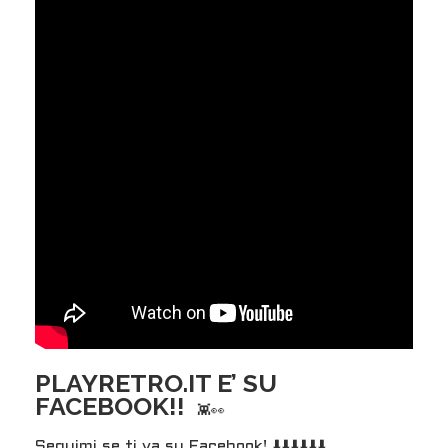
PLAYRETRO.IT E’ SU
FACEBOOK!!
👾👀
Seguimi se ti va su Facebook! ⬇️⬇️⬇️⬇️⬇️⬇️